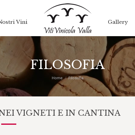
Nostri Vini
Nostri Vini
Gallery
Gallery
FILOSOFIA
Tu sei qui:
Home
Filosofia
NEI VIGNETI E IN CANTINA