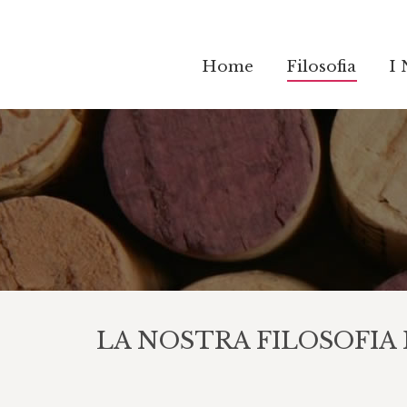
Home
Home
Filosofia
Filosofia
I 
I 
LA NOSTRA FILOSOFIA 