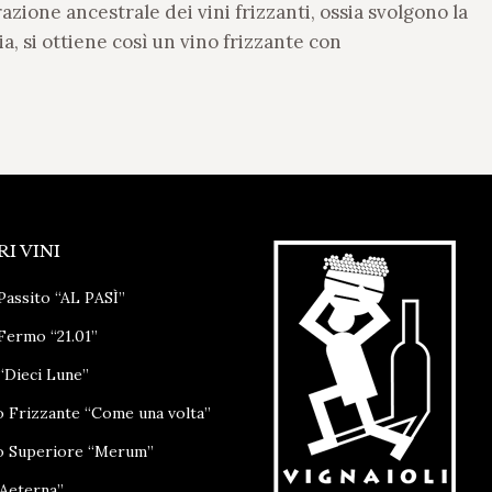
azione ancestrale dei vini frizzanti, ossia svolgono la
a, si ottiene così un vino frizzante con
RI VINI
Passito “AL PASÌ”
Fermo “21.01”
“Dieci Lune”
o Frizzante “Come una volta”
o Superiore “Merum”
“Aeterna”