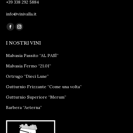
+39 338 292 5884
info@vinivalla.it
Ci puoi trovare su:
Facebook
Instagram
page
page
I NOSTRI VINI
opens
opens
in
in
Malvasia Passito “AL PASÌ”
new
new
Malvasia Fermo “21.01”
window
window
Ortrugo “Dieci Lune”
Gutturnio Frizzante “Come una volta”
Gutturnio Superiore “Merum”
Barbera “Aeterna”