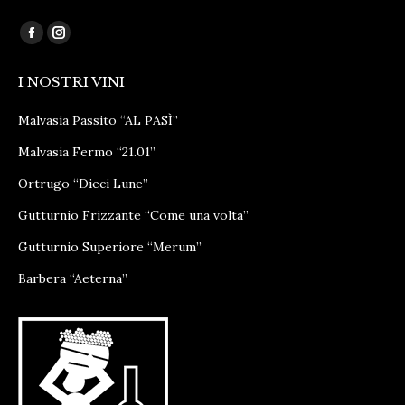
Ci puoi trovare su:
Facebook
Instagram
page
page
I NOSTRI VINI
opens
opens
in
in
Malvasia Passito “AL PASÌ”
new
new
Malvasia Fermo “21.01”
window
window
Ortrugo “Dieci Lune”
Gutturnio Frizzante “Come una volta”
Gutturnio Superiore “Merum”
Barbera “Aeterna”