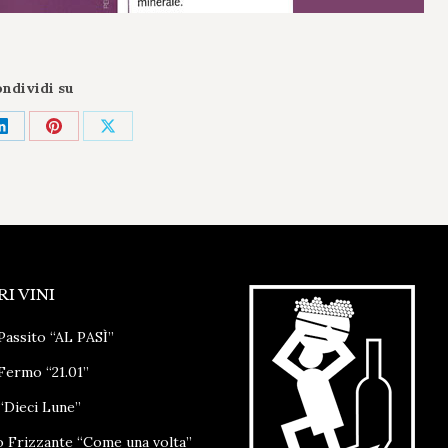
ndividi su
di
Condividi
Condividi
Condividi
su
su
su
ok
LinkedIn
Pinterest
X
RI VINI
Passito “AL PASÌ”
Fermo “21.01”
“Dieci Lune”
o Frizzante “Come una volta”