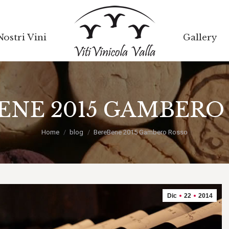
Nostri Vini
Nostri Vini
Gallery
Gallery
ENE 2015 GAMBERO
Tu sei qui:
Home
blog
BereBene 2015 Gambero Rosso
Dic
22
2014