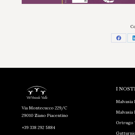
Co
Condivi
su
Facebo
I NOST
Malvasia 
Via Montecucco 229/C
Malvasia 
29010 Ziano Piacentino
Ortrugo 
+39 338 292 5884
Gutturni