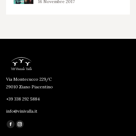
16 Novembre 2017
Via Montecucco 229/C
29010 Ziano Piacentino
+39 338 292 5884
info@vinivalla.it
Ci puoi trovare su:
Facebook
Instagram
page
page