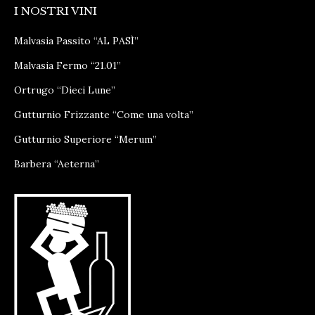
I NOSTRI VINI
opens
opens
in
in
Malvasia Passito “AL PASÌ”
new
new
Malvasia Fermo “21.01”
window
window
Ortrugo “Dieci Lune”
Gutturnio Frizzante “Come una volta”
Gutturnio Superiore “Merum”
Barbera “Aeterna”