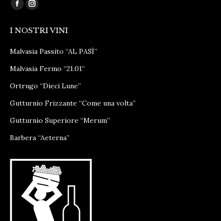
Ci puoi trovare su:
Facebook
Instagram
page
page
I NOSTRI VINI
opens
opens
in
in
Malvasia Passito “AL PASÌ”
new
new
Malvasia Fermo “21.01”
window
window
Ortrugo “Dieci Lune”
Gutturnio Frizzante “Come una volta”
Gutturnio Superiore “Merum”
Barbera “Aeterna”